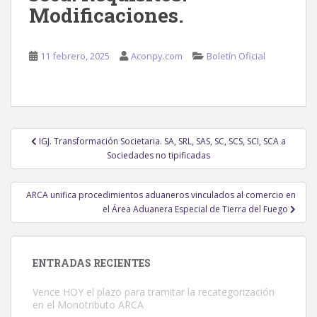
Modificaciones.
11 febrero, 2025
Aconpy.com
Boletín Oficial
Navegación
IGJ. Transformación Societaria. SA, SRL, SAS, SC, SCS, SCI, SCA a
de
Sociedades no tipificadas
entradas
ARCA unifica procedimientos aduaneros vinculados al comercio en
el Área Aduanera Especial de Tierra del Fuego
ENTRADAS RECIENTES
Vence HOY el plazo para tramitar la recategorización
en el Monotributo ARCA