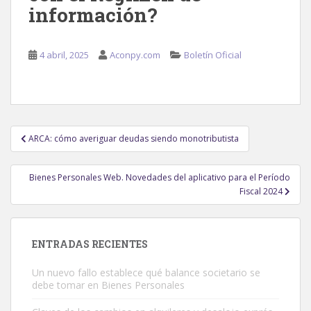
información?
4 abril, 2025
Aconpy.com
Boletín Oficial
Navegación
ARCA: cómo averiguar deudas siendo monotributista
de
entradas
Bienes Personales Web. Novedades del aplicativo para el Período
Fiscal 2024
ENTRADAS RECIENTES
Un nuevo fallo establece qué balance societario se
debe tomar en Bienes Personales