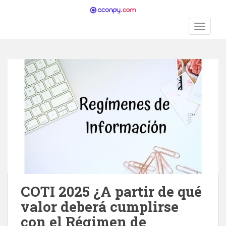
S
k
TOGGLE
i
p
t
o
m
a
i
n
c
o
n
t
e
n
COTI 2025 ¿A partir de qué
t
valor deberá cumplirse
con el Régimen de