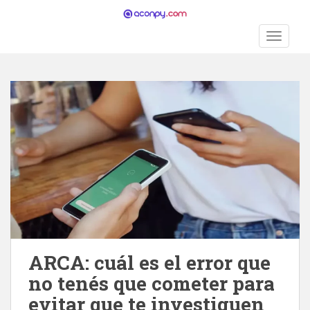
S
k
TOGGLE
i
p
t
o
m
a
i
n
c
o
n
t
e
n
ARCA: cuál es el error que
t
no tenés que cometer para
evitar que te investiguen