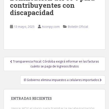
contribuyentes con
discapacidad
13 mayo, 2025
Aconpy.com
Boletín Oficial
Navegación
Transparencia Fiscal: Córdoba exigirá informar en las facturas
de
cuánto se paga de Ingresos Brutos
entradas
El Gobierno elimina impuestos a celulares importados
ENTRADAS RECIENTES
Vence HOY el plazo para tramitar la recategorización