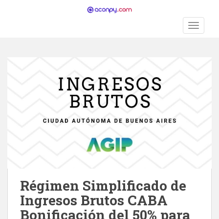
S
k
TOGGLE
i
p
t
o
m
a
i
n
c
o
n
t
e
n
Régimen Simplificado de
t
Ingresos Brutos CABA
Bonificación del 50% para