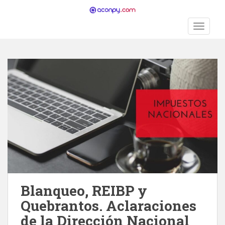
S
k
TOGGLE
i
p
t
o
m
a
i
n
c
o
n
t
e
n
Blanqueo, REIBP y
t
Quebrantos. Aclaraciones
de la Dirección Nacional