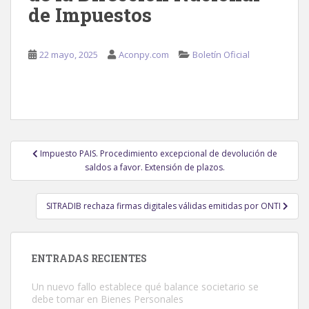
de Impuestos
22 mayo, 2025
Aconpy.com
Boletín Oficial
Navegación
Impuesto PAIS. Procedimiento excepcional de devolución de
de
saldos a favor. Extensión de plazos.
entradas
SITRADIB rechaza firmas digitales válidas emitidas por ONTI
ENTRADAS RECIENTES
Un nuevo fallo establece qué balance societario se
debe tomar en Bienes Personales