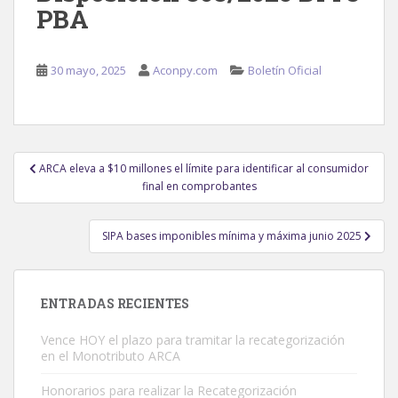
PBA
30 mayo, 2025
Aconpy.com
Boletín Oficial
Navegación
ARCA eleva a $10 millones el límite para identificar al consumidor
de
final en comprobantes
entradas
SIPA bases imponibles mínima y máxima junio 2025
ENTRADAS RECIENTES
Vence HOY el plazo para tramitar la recategorización
en el Monotributo ARCA
Honorarios para realizar la Recategorización