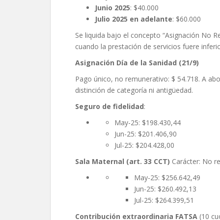
Junio 2025
: $40.000
Julio 2025 en adelante
: $60.000
Se liquida bajo el concepto “Asignación No R
cuando la prestación de servicios fuere inferi
Asignación Día de la Sanidad (21/9)
Pago único, no remunerativo: $ 54.718. A ab
distinción de categoría ni antigüedad.
Seguro de fidelidad
:
May-25: $198.430,44
Jun-25: $201.406,90
Jul-25: $204.428,00
Sala Maternal (art. 33 CCT)
Carácter: No r
May-25: $256.642,49
Jun-25: $260.492,13
Jul-25: $264.399,51
Contribución extraordinaria FATSA
(10 cu