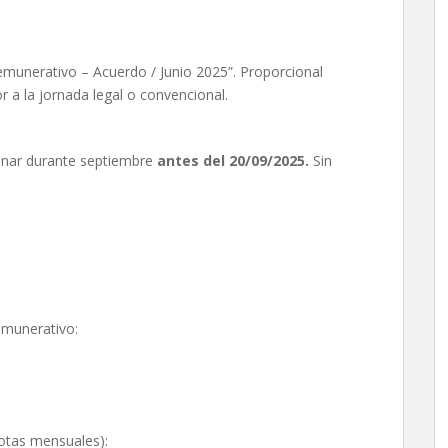
emunerativo – Acuerdo / Junio 2025”. Proporcional
or a la jornada legal o convencional.
onar durante septiembre
antes del 20/09/2025.
Sin
emunerativo:
otas mensuales):