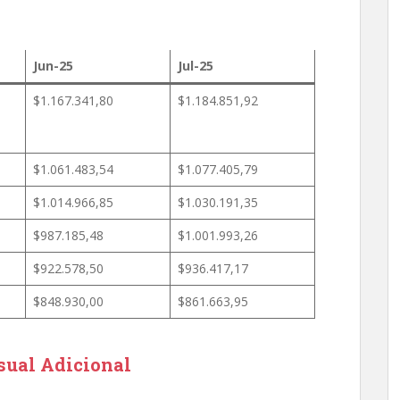
Jun-25
Jul-25
$1.167.341,80
$1.184.851,92
$1.061.483,54
$1.077.405,79
$1.014.966,85
$1.030.191,35
$987.185,48
$1.001.993,26
$922.578,50
$936.417,17
$848.930,00
$861.663,95
ual Adicional