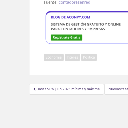
Fuente:
contadoresenred
Economía
Interés
Política
Navegación
Bases SIPA julio 2025 mínima y máxima
Nuevas tasa
de
entradas