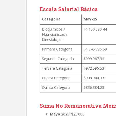
Escala Salarial Básica
Categoría
May-25
Bioquímicos /
$1.150.090,44
Nutricionistas /
Kinesiólogos
Primera Categoría
$1.045.796,59
Segunda Categoría
$999.967,34
Tercera Categoría
$972.596,53
Cuarta Categoría
$908.944,33
Quinta Categoría
$836.384,23
Suma No Remunerativa Mens
Mayo 2025
: $25.000