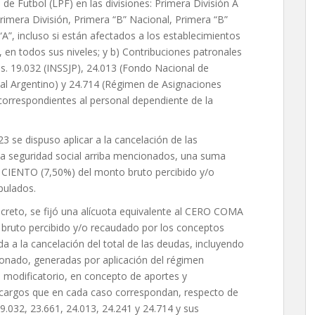
 de Futbol (LPF) en las divisiones: Primera División A
rimera División, Primera “B” Nacional, Primera “B”
A”, incluso si están afectados a los establecimientos
 en todos sus niveles; y b) Contribuciones patronales
s. 19.032 (INSSJP), 24.013 (Fondo Nacional de
al Argentino) y 24.714 (Régimen de Asignaciones
 correspondientes al personal dependiente de la
3 se dispuso aplicar a la cancelación de las
la seguridad social arriba mencionados, una suma
IENTO (7,50%) del monto bruto percibido y/o
pulados.
 decreto, se fijó una alícuota equivalente al CERO COMA
uto percibido y/o recaudado por los conceptos
da a la cancelación del total de las deudas, incluyendo
onado, generadas por aplicación del régimen
 modificatorio, en concepto de aportes y
recargos que en cada caso correspondan, respecto de
9.032, 23.661, 24.013, 24.241 y 24.714 y sus