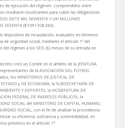
ses de ejecución del régimen -comprendidos entre
s resultaron insuficientes para cubrir las obligaciones
e PESOS SIETE MIL NOVENTA Y UN MILLONES
SESENTA ($7.091.928.560).
ado dispositivo de recaudación, evaluados en términos
a de seguridad social, mediante el artículo 1º del
ón del régimen a los SEIS (6) meses de su entrada en
 decreto creó un Comité en el ámbito de la JEFATURA
 representantes de la ASOCIACIÓN DEL FÚTBOL
tados, los MINISTERIOS DE JUSTICIA, DE
ESTADO y DE ECONOMÍA, la SUBSECRETARÍA DE
AMBIENTE Y DEPORTES, la VICEJEFATURA DE
ACIÓN FEDERAL DE INGRESOS PÚBLICOS, la
IDAD SOCIAL del MINISTERIO DE CAPITAL HUMANO,
DAD SOCIAL, con el fin de analizar la procedencia
izar su eficiencia, suficiencia y sustentabilidad, en
s previstos en el artículo 1°.