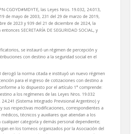
PN-CGDYD#MDYTE, las Leyes Nros. 19.032, 24.013,
l 19 de mayo de 2003, 231 del 29 de marzo de 2019,
ubre de 2023 y 939 del 21 de diciembre de 2024, la
e la entonces SECRETARÍA DE SEGURIDAD SOCIAL, y
icatorios, se instauró un régimen de percepción y
tribuciones con destino a la seguridad social en el
 derogó la norma citada e instituyó un nuevo régimen
tención para el ingreso de cotizaciones con destino a
 conforme a lo dispuesto por el artículo 1° comprende:
estino a los regímenes de las Leyes Nros. 19.032
 24.241 (Sistema Integrado Previsional Argentino) y
y sus respectivas modificaciones, correspondientes a
 médicos, técnicos y auxiliares que atiendan a los
en cualquier categoría y demás personal dependiente;
engan en los torneos organizados por la Asociación del