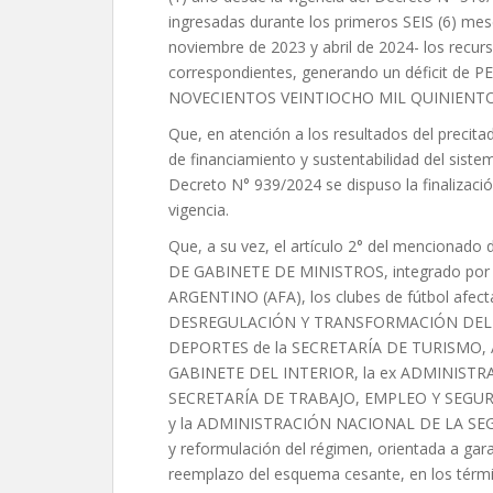
ingresadas durante los primeros SEIS (6) me
noviembre de 2023 y abril de 2024- los recurso
correspondientes, generando un déficit d
NOVECIENTOS VEINTIOCHO MIL QUINIENTOS 
Que, en atención a los resultados del precit
de financiamiento y sustentabilidad del sistem
Decreto N° 939/2024 se dispuso la finalizaci
vigencia.
Que, a su vez, el artículo 2° del mencionado
DE GABINETE DE MINISTROS, integrado por
ARGENTINO (AFA), los clubes de fútbol afec
DESREGULACIÓN Y TRANSFORMACIÓN DEL 
DEPORTES de la SECRETARÍA DE TURISMO, 
GABINETE DEL INTERIOR, la ex ADMINISTR
SECRETARÍA DE TRABAJO, EMPLEO Y SEGUR
y la ADMINISTRACIÓN NACIONAL DE LA SEGURI
y reformulación del régimen, orientada a garant
reemplazo del esquema cesante, en los término