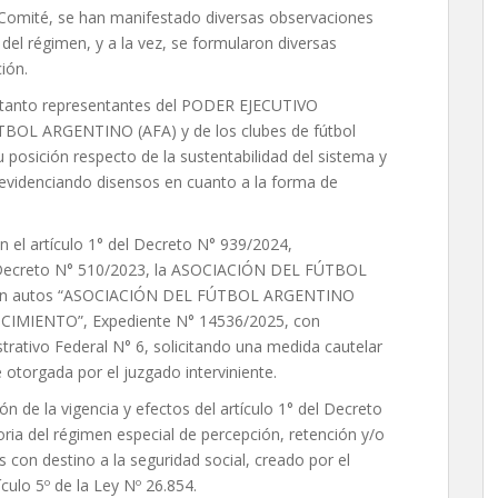
Comité, se han manifestado diversas observaciones
del régimen, y a la vez, se formularon diversas
ión.
, tanto representantes del PODER EJECUTIVO
OL ARGENTINO (AFA) y de los clubes de fútbol
posición respecto de la sustentabilidad del sistema y
 evidenciando disensos en cuanto a la forma de
n el artículo 1° del Decreto N° 939/2024,
l Decreto N° 510/2023, la ASOCIACIÓN DEL FÚTBOL
l en autos “ASOCIACIÓN DEL FÚTBOL ARGENTINO
MIENTO”, Expediente N° 14536/2025, con
trativo Federal N° 6, solicitando una medida cautelar
 otorgada por el juzgado interviniente.
ón de la vigencia y efectos del artículo 1° del Decreto
oria del régimen especial de percepción, retención y/o
s con destino a la seguridad social, creado por el
culo 5º de la Ley Nº 26.854.