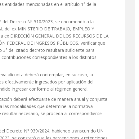
s entidades mencionadas en el artículo 1° de la
o 8° del Decreto N° 510/2023, se encomendó a la
L del ex MINISTERIO DE TRABAJO, EMPLEO Y
n la ex DIRECCIÓN GENERAL DE LOS RECURSOS DE LA
N FEDERAL DE INGRESOS PÚBLICOS, verificar que
lo 3° del citado decreto resultara suficiente para
y contribuciones correspondientes a los distintos
va alícuota deberá contemplar, en su caso, la
s efectivamente ingresados por aplicación del
ndido ingresar conforme al régimen general.
icación deberá efectuarse de manera anual y conjunta
 las modalidades que determine la normativa
 resultar necesario, se proceda al correspondiente
del Decreto N° 939/2024, habiendo transcurrido UN
/2023, se constató que las percepciones y retenciones