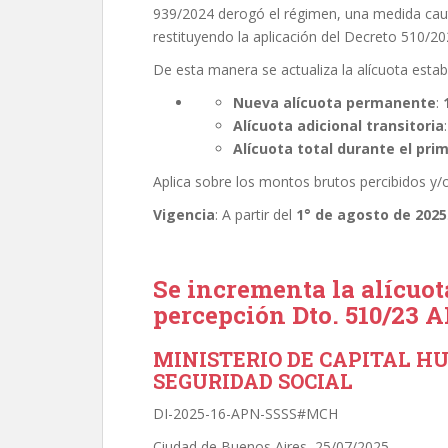
939/2024 derogó el régimen, una medida cautel
restituyendo la aplicación del Decreto 510/2
De esta manera se actualiza la alícuota estab
Nueva alícuota permanente
:
Alícuota adicional transitoria
Alícuota total durante el pri
Aplica sobre los montos brutos percibidos y/
Vigencia
: A partir del
1° de agosto de 2025
Se incrementa la alícuot
percepción Dto. 510/23 A
MINISTERIO DE CAPITAL H
SEGURIDAD SOCIAL
DI-2025-16-APN-SSSS#MCH
Ciudad de Buenos Aires, 25/07/2025