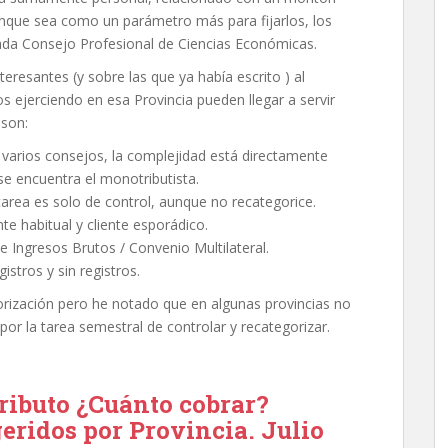
aunque sea como un parámetro más para fijarlos, los
ada Consejo Profesional de Ciencias Económicas.
eresantes (y sobre las que ya había escrito ) al
ejerciendo en esa Provincia pueden llegar a servir
 son:
n varios consejos, la complejidad está directamente
 se encuentra el monotributista.
 tarea es solo de control, aunque no recategorice.
te habitual y cliente esporádico.
 de Ingresos Brutos / Convenio Multilateral.
istros y sin registros.
gorización pero he notado que en algunas provincias no
or la tarea semestral de controlar y recategorizar.
ibuto ¿Cuánto cobrar?
ridos por Provincia. Julio