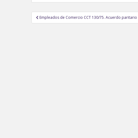
Navegación
Empleados de Comercio CCT 130/75. Acuerdo paritario 26
de
entradas