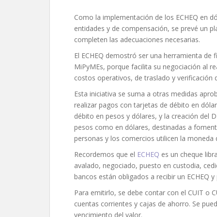
Como la implementación de los ECHEQ en dóla
entidades y de compensación, se prevé un pl
completen las adecuaciones necesarias.
El ECHEQ demostró ser una herramienta de fi
MiPyMEs, porque facilita su negociación al r
costos operativos, de traslado y verificació
Esta iniciativa se suma a otras medidas apr
realizar pagos con tarjetas de débito en dóla
débito en pesos y dólares, y la creación de
pesos como en dólares, destinadas a foment
personas y los comercios utilicen la moneda 
Recordemos que el
ECHEQ
es un cheque libr
avalado, negociado, puesto en custodia, cedi
bancos están obligados a recibir un ECHEQ y 
Para emitirlo, se debe contar con el CUIT o C
cuentas corrientes y cajas de ahorro. Se pue
vencimiento del valor.