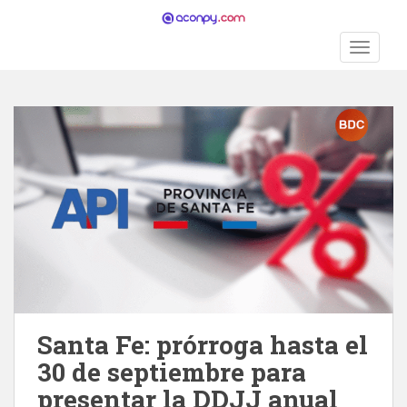
S
k
TOGGLE
i
p
t
o
m
a
i
n
c
o
n
t
e
n
Santa Fe: prórroga hasta el
t
30 de septiembre para
presentar la DDJJ anual