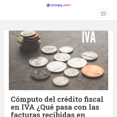
S
k
TOGGLE
i
p
t
o
m
a
i
n
c
o
n
t
e
n
Cómputo del crédito fiscal
t
en IVA ¿Qué pasa con las
facturas recibidas en