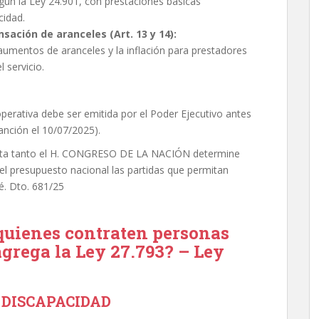
gún la Ley 24.901, con prestaciones básicas
cidad.
ación de aranceles (Art. 13 y 14):
e aumentos de aranceles y la inflación para prestadores
 servicio.
perativa debe ser emitida por el Poder Ejecutivo antes
anción el 10/07/2025).
asta tanto el H. CONGRESO DE LA NACIÓN determine
 el presupuesto nacional las partidas que permitan
é. Dto. 681/25
 quienes contraten personas
grega la Ley 27.793? – Ley
 DISCAPACIDAD