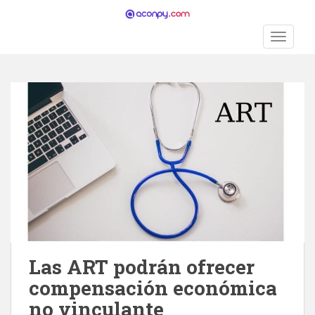
S
k
TOGGLE
i
p
t
o
m
a
i
n
c
o
n
t
e
n
Las ART podrán ofrecer
t
compensación económica
no vinculante