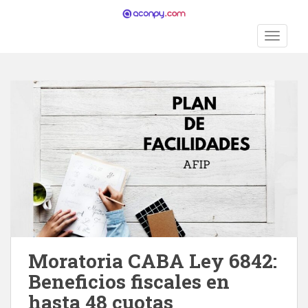
S
k
TOGGLE
i
p
t
o
m
a
i
n
c
o
n
t
e
n
Moratoria CABA Ley 6842:
t
Beneficios fiscales en
hasta 48 cuotas