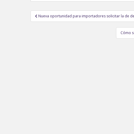
Navegación
Nueva oportunidad para importadores solicitar la de d
de
entradas
Cómo sol