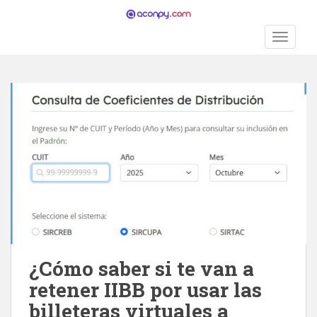
S
k
TOGGLE
i
p
t
o
m
a
i
n
c
o
n
t
e
n
¿Cómo saber si te van a
t
retener IIBB por usar las
billeteras virtuales a