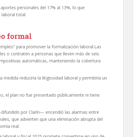
 aportes personales del 17% al 13%, lo que
laboral total.
o formal
 empleo” para promover la formalización laboral.Las
les o contraten a personas que lleven más de seis
mpositivas automáticas, manteniendo la cobertura
edida reduciría la litigiosidad laboral y permitiría un
el plan no fue presentado públicamente ni tiene
—difundido por Clarín— encendió las alarmas entre
ales, que advierten que una eliminación abrupta del
omía real.
a laboral y fiscal 2025 promete convertirse en uno de