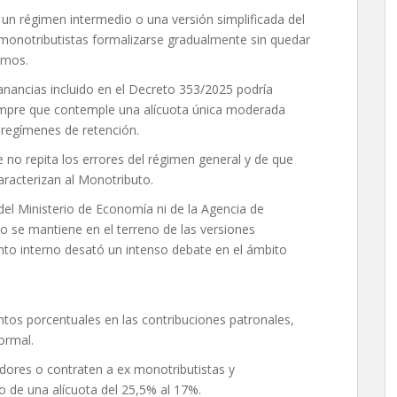
un régimen intermedio o una versión simplificada del
 monotributistas formalizarse gradualmente sin quedar
omos.
anancias incluido en el Decreto 353/2025 podría
empre que contemple una alícuota única moderada
 regímenes de retención.
no repita los errores del régimen general y de que
aracterizan al Monotributo.
del Ministerio de Economía ni de la Agencia de
 se mantiene en el terreno de las versiones
ento interno desató un intenso debate en el ámbito
ntos porcentuales en las contribuciones patronales,
formal.
ores o contraten a ex monotributistas y
o de una alícuota del 25,5% al 17%.