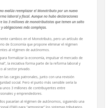
erno evalúa reemplazar el Monotributo por un nuevo
rma laboral y fiscal. Aunque no hubo declaraciones
re los 3 millones de monotributistas que temen un salto
 y obligaciones más complejas.
mente cambios en el Monotributo, pero un artículo de
sterio de Economía que propone eliminar el régimen
uyentes al régimen de autónomos.
ara formalizar la economía, impulsar el mercado de
nal”, la iniciativa forma parte de la reforma laboral y
to al sector privado.
n las cargas patronales, junto con una revisión
uridad social. Pero el punto más sensible sería la
a unos 3 millones de contribuyentes entre
esionales y emprendedores.
ellos pasarían al régimen de autónomos, siguiendo una
nal (FMI) para “armonizar” los sistemas tributarios.