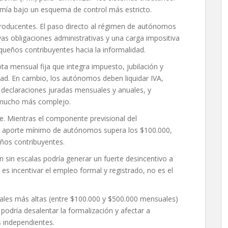
nomía bajo un esquema de control más estricto.
producentes. El paso directo al régimen de autónomos
as obligaciones administrativas y una carga impositiva
ueños contribuyentes hacia la informalidad.
a mensual fija que integra impuesto, jubilación y
lidad. En cambio, los autónomos deben liquidar IVA,
 declaraciones juradas mensuales y anuales, y
a mucho más complejo.
le. Mientras el componente previsional del
l aporte mínimo de autónomos supera los $100.000,
ños contribuyentes.
ión sin escalas podría generar un fuerte desincentivo a
a es incentivar el empleo formal y registrado, no es el
nales más altas (entre $100.000 y $500.000 mensuales)
podría desalentar la formalización y afectar a
 independientes.