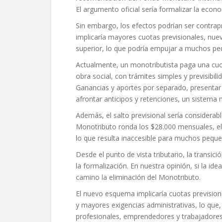
El argumento oficial sería formalizar la eco
Sin embargo, los efectos podrían ser contra
implicaría mayores cuotas previsionales, nuev
superior, lo que podría empujar a muchos peq
Actualmente, un monotributista paga una cuot
obra social, con trámites simples y previsibi
Ganancias y aportes por separado, presentar
afrontar anticipos y retenciones, un sistem
Además, el salto previsional sería considerab
Monotributo ronda los $28.000 mensuales, e
lo que resulta inaccesible para muchos peque
Desde el punto de vista tributario, la transic
la formalización. En nuestra opinión, si la ide
camino la eliminación del Monotributo.
El nuevo esquema implicaría cuotas previsio
y mayores exigencias administrativas, lo que, 
profesionales, emprendedores y trabajadores