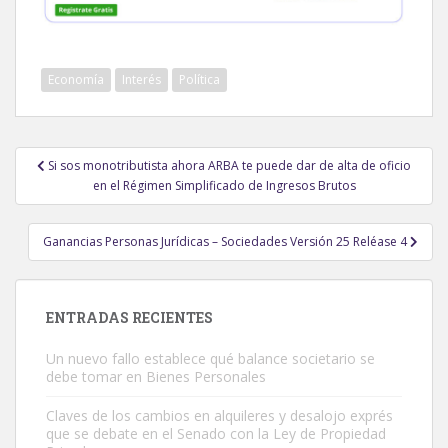
Economía
Interés
Política
Navegación
Si sos monotributista ahora ARBA te puede dar de alta de oficio
de
en el Régimen Simplificado de Ingresos Brutos
entradas
Ganancias Personas Jurídicas – Sociedades Versión 25 Reléase 4
ENTRADAS RECIENTES
Un nuevo fallo establece qué balance societario se
debe tomar en Bienes Personales
Claves de los cambios en alquileres y desalojo exprés
que se debate en el Senado con la Ley de Propiedad