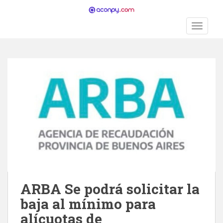
S
k
TOGGLE
i
p
t
o
m
a
i
n
c
o
n
t
e
n
ARBA Se podrá solicitar la
t
baja al mínimo para
alícuotas de