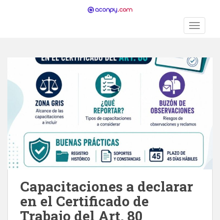
S
k
TOGGLE
i
p
t
o
m
a
i
n
c
o
n
t
e
n
Capacitaciones a declarar
t
en el Certificado de
Trabajo del Art. 80