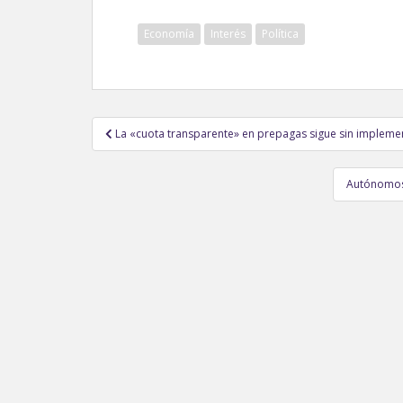
Economía
Interés
Política
Navegación
La «cuota transparente» en prepagas sigue sin impleme
de
entradas
Autónomos 