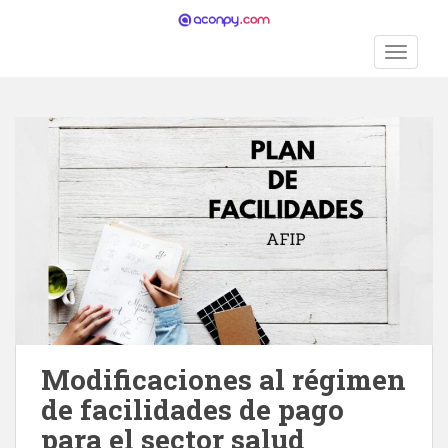
S
k
TOGGLE
i
p
t
o
m
a
i
n
c
o
n
t
e
n
Modificaciones al régimen
t
de facilidades de pago
para el sector salud