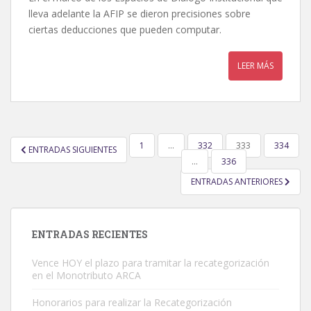
lleva adelante la AFIP se dieron precisiones sobre
ciertas deducciones que pueden computar.
LEER MÁS
PAGINACIÓN
1
…
332
333
334
ENTRADAS SIGUIENTES
DE
…
336
ENTRADAS
ENTRADAS ANTERIORES
ENTRADAS RECIENTES
Vence HOY el plazo para tramitar la recategorización
en el Monotributo ARCA
Honorarios para realizar la Recategorización