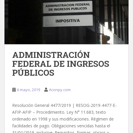
ADMINISTRACIÓN
FEDERAL DE INGRESOS
PÚBLICOS
6 mayo, 2019
Aconpy.com
Resolución General 4477/2019 | RESOG-2019-4477-E-
AFIP-AFIP – Procedimiento. Ley N° 11.683, texto
ordenado en 1998 y sus modificaciones. Régimen de
facilidades de pago. Obligaciones vencidas hasta el
31/01/2019, inclusive. Requisitos, formas, plazos y