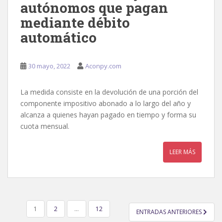
autónomos que pagan
mediante débito
automático
30 mayo, 2022
Aconpy.com
La medida consiste en la devolución de una porción del
componente impositivo abonado a lo largo del año y
alcanza a quienes hayan pagado en tiempo y forma su
cuota mensual.
LEER MÁS
PAGINACIÓN
1
2
…
12
ENTRADAS ANTERIORES
DE