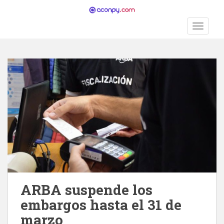
S
k
TOGGLE
i
p
t
o
m
a
i
n
c
o
n
t
e
n
ARBA suspende los
t
embargos hasta el 31 de
marzo