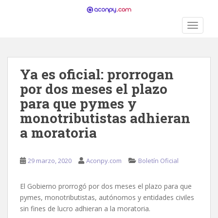
S
k
TOGGLE
i
p
t
o
Ya es oficial: prorrogan
m
a
por dos meses el plazo
i
para que pymes y
n
monotributistas adhieran
c
a moratoria
o
n
t
29 marzo, 2020
Aconpy.com
Boletín Oficial
e
n
t
El Gobierno prorrogó por dos meses el plazo para que
pymes, monotributistas, autónomos y entidades civiles
sin fines de lucro adhieran a la moratoria.