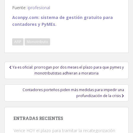
Fuente:
iprofesional
Aconpy.com: sistema de gestión gratuito para
contadores y PyMEs.
AFIP
Monotributo
Navegación
Ya es oficial: prorrogan por dos meses el plazo para que pymes y
de
monotributistas adhieran a moratoria
entradas
Contadores porteños piden más medidas para impedir una
profundización de la crisis
ENTRADAS RECIENTES
Vence HOY el plazo para tramitar la recategorización