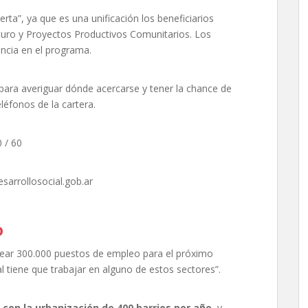
rta”, ya que es una unificación los beneficiarios
uro y Proyectos Productivos Comunitarios. Los
ncia en el programa.
para averiguar dónde acercarse y tener la chance de
eléfonos de la cartera.
 / 60
arrollosocial.gob.ar
o
crear 300.000 puestos de empleo para el próximo
al tiene que trabajar en alguno de estos sectores”.
 con la urbanización de 400 barrios por año
, y