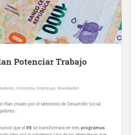
lan Potenciar Trabajo
,
,
,
tadores
Economía
Empresas
Novedades
l Plan creado por el Ministerio de Desarrollo Social,
jadores.
anunció que el
IFE
se transformará en tres
programas
judicados por la pandemia. Una de las alternativas que