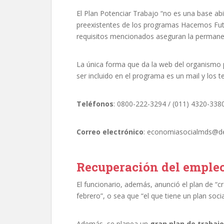
El Plan Potenciar Trabajo “no es una base abie
preexistentes de los programas Hacemos Fut
requisitos mencionados aseguran la permane
La única forma que da la web del organismo 
ser incluido en el programa es un mail y los t
Teléfonos
: 0800-222-3294 / (011) 4320-3380
Correo electrónico
:
economiasocialmds@des
Recuperación del emple
El funcionario, además, anunció el plan de “
febrero”, o sea que “el que tiene un plan soci
Además, se planea un
gran plan de trabajo