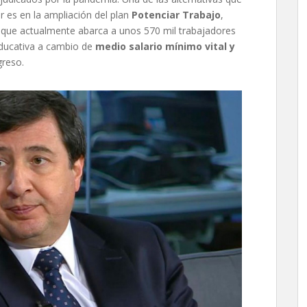
r es en la ampliación del plan
Potenciar Trabajo
,
l, que actualmente abarca a unos 570 mil trabajadores
educativa a cambio de
medio salario mínimo vital y
greso.