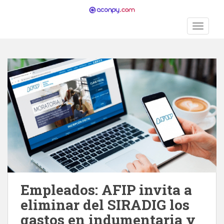
S
k
TOGGLE
i
p
t
o
m
a
i
n
c
o
n
t
e
n
Empleados: AFIP invita a
t
eliminar del SIRADIG los
gastos en indumentaria y