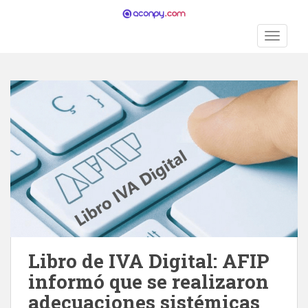
S
k
TOGGLE
i
p
t
o
m
a
i
n
c
o
n
t
e
n
Libro de IVA Digital: AFIP
t
informó que se realizaron
adecuaciones sistémicas