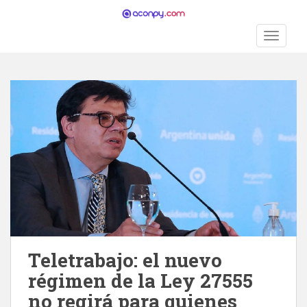
S
k
TOGGLE
i
p
t
o
m
a
i
n
c
o
n
t
e
n
Teletrabajo: el nuevo
t
régimen de la Ley 27555
no regirá para quienes