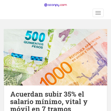
S
k
TOGGLE
i
p
t
o
m
a
i
n
c
o
n
t
e
n
Acuerdan subir 35% el
t
salario mínimo, vital y
móvil en 7 tramos