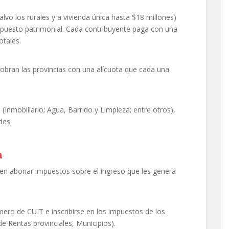
lvo los rurales y a vivienda única hasta $18 millones)
mpuesto patrimonial. Cada contribuyente paga con una
otales.
cobran las provincias con una alícuota que cada una
(Inmobiliario; Agua, Barrido y Limpieza; entre otros),
des.
a
eben abonar impuestos sobre el ingreso que les genera
ero de CUIT e inscribirse en los impuestos de los
 de Rentas provinciales, Municipios).