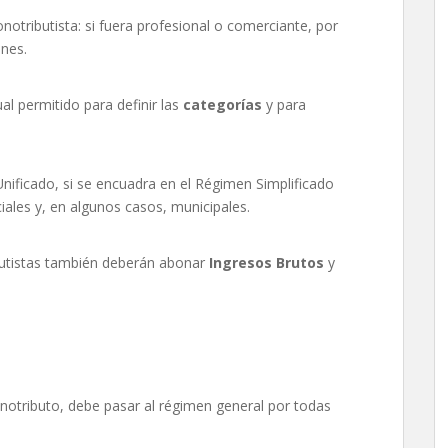
otributista: si fuera profesional o comerciante, por
ones.
ual permitido para definir las
categorías
y para
nificado, si se encuadra en el Régimen Simplificado
ales y, en algunos casos, municipales.
ibutistas también deberán abonar
Ingresos Brutos
y
Monotributo, debe pasar al régimen general por todas