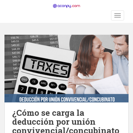
S
k
TOGGLE
i
p
t
o
m
a
i
n
c
o
n
t
e
n
¿Cómo se carga la
t
deducción por unión
convivencial/concubinato