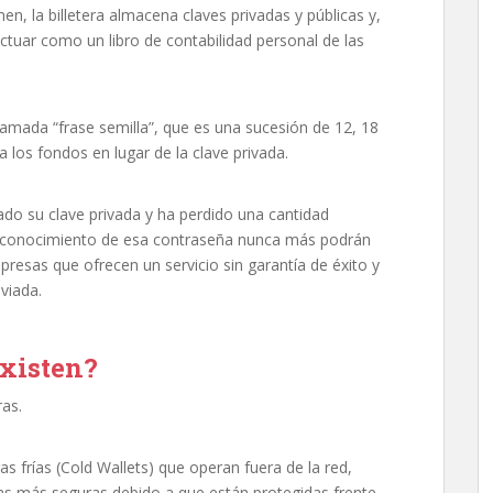
n, la billetera almacena claves privadas y públicas y,
ctuar como un libro de contabilidad personal de las
lamada “frase semilla”, que es una sucesión de 12, 18
 los fondos en lugar de la clave privada.
dado su clave privada y ha perdido una cantidad
er conocimiento de esa contraseña nunca más podrán
esas que ofrecen un servicio sin garantía de éxito y
viada.
existen?
ras.
s frías (Cold Wallets) que operan fuera de la red,
 las más seguras debido a que están protegidas frente