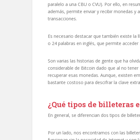
paralelo a una CBU o CVU). Por ello, en resume
además, permite enviar y recibir monedas y a
transacciones.
Es necesario destacar que también existe la l
o 24 palabras en inglés, que permite acceder a
Son varias las historias de gente que ha olvi
considerable de Bitcoin dado que al no ten
recuperar esas monedas. Aunque, existen empr
bastante costoso para descifrar la clave extra
¿Qué tipos de billeteras 
En general, se diferencian dos tipos de billete
Por un lado, nos encontramos con las billetera
funcionan sin la necesidad de Internet y son