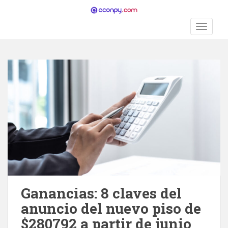
S
k
TOGGLE
i
p
t
o
m
a
i
n
c
o
n
t
e
n
Ganancias: 8 claves del
t
anuncio del nuevo piso de
$280792 a partir de junio