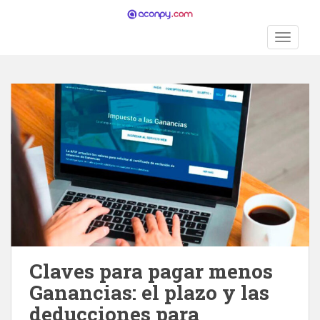
S
k
TOGGLE
i
p
t
o
m
a
i
n
c
o
n
t
e
n
Claves para pagar menos
t
Ganancias: el plazo y las
deducciones para