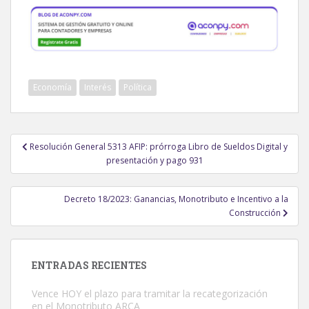
Economía
Interés
Política
Navegación
Resolución General 5313 AFIP: prórroga Libro de Sueldos Digital y
de
presentación y pago 931
entradas
Decreto 18/2023: Ganancias, Monotributo e Incentivo a la
Construcción
ENTRADAS RECIENTES
Vence HOY el plazo para tramitar la recategorización
en el Monotributo ARCA