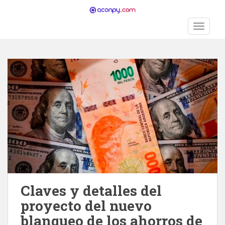
S
k
TOGGLE
i
p
t
o
m
a
i
n
c
o
n
t
e
n
Claves y detalles del
t
proyecto del nuevo
blanqueo de los ahorros de