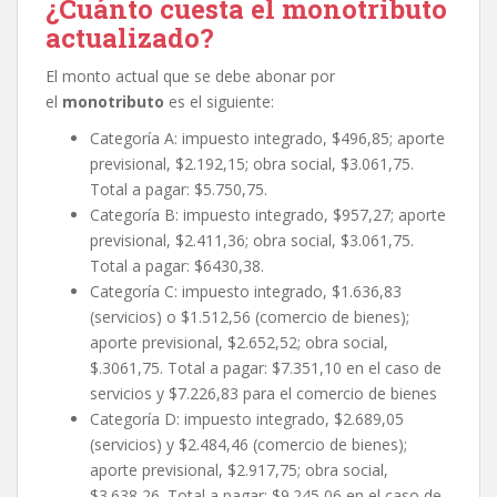
¿Cuánto cuesta el monotributo
actualizado?
El monto actual que se debe abonar por
el
monotributo
es el siguiente:
Categoría A: impuesto integrado, $496,85; aporte
previsional, $2.192,15; obra social, $3.061,75.
Total a pagar: $5.750,75.
Categoría B: impuesto integrado, $957,27; aporte
previsional, $2.411,36; obra social, $3.061,75.
Total a pagar: $6430,38.
Categoría C: impuesto integrado, $1.636,83
(servicios) o $1.512,56 (comercio de bienes);
aporte previsional, $2.652,52; obra social,
$.3061,75. Total a pagar: $7.351,10 en el caso de
servicios y $7.226,83 para el comercio de bienes
Categoría D: impuesto integrado, $2.689,05
(servicios) y $2.484,46 (comercio de bienes);
aporte previsional, $2.917,75; obra social,
$3.638,26. Total a pagar: $9.245,06 en el caso de