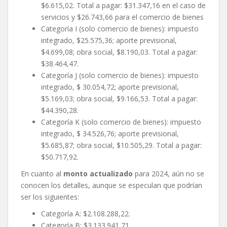
$6.615,02. Total a pagar: $31.347,16 en el caso de
servicios y $26.743,66 para el comercio de bienes
Categoría I (solo comercio de bienes): impuesto
integrado, $25.575,36; aporte previsional,
$4.699,08; obra social, $8.190,03. Total a pagar:
$38.464,47.
Categoría J (solo comercio de bienes): impuesto
integrado, $ 30.054,72; aporte previsional,
$5.169,03; obra social, $9.166,53. Total a pagar:
$44.390,28.
Categoría K (solo comercio de bienes): impuesto
integrado, $ 34.526,76; aporte previsional,
$5.685,87; obra social, $10.505,29. Total a pagar:
$50.717,92.
En cuanto al
monto actualizado
para 2024, aún no se
conocen los detalles, aunque se especulan que podrían
ser los siguientes:
Categoría A: $2.108.288,22.
Categoría B: $3.133.941,71.