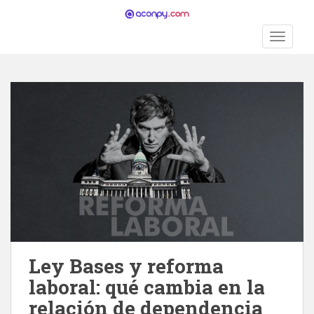
S
k
TOGGLE
i
p
t
o
m
a
i
n
c
o
n
t
e
n
Ley Bases y reforma
t
laboral: qué cambia en la
relación de dependencia