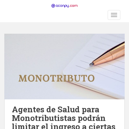
S
k
TOGGLE
i
p
t
o
m
a
i
n
c
o
n
t
e
n
Agentes de Salud para
t
Monotributistas podrán
limitar el ingreso a ciertas