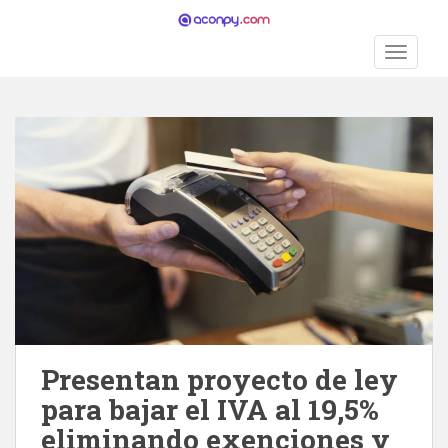
S
k
TOGGLE
i
p
t
o
m
a
i
n
c
o
n
t
e
n
Presentan proyecto de ley
t
para bajar el IVA al 19,5%
eliminando exenciones y