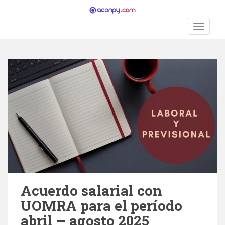
S
k
TOGGLE
i
p
t
o
m
a
i
n
c
o
n
t
e
n
Acuerdo salarial con
t
UOMRA para el período
abril – agosto 2025